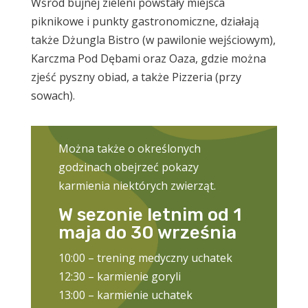
Wśród bujnej zieleni powstały miejsca
piknikowe i punkty gastronomiczne, działają
także Dżungla Bistro (w pawilonie wejściowym),
Karczma Pod Dębami oraz Oaza, gdzie można
zjeść pyszny obiad, a także Pizzeria (przy
sowach).
Można także o określonych
godzinach obejrzeć pokazy
karmienia niektórych zwierząt.
W sezonie letnim od 1
maja do 30 września
10:00 – trening medyczny uchatek
12:30 – karmienie goryli
13:00 – karmienie uchatek