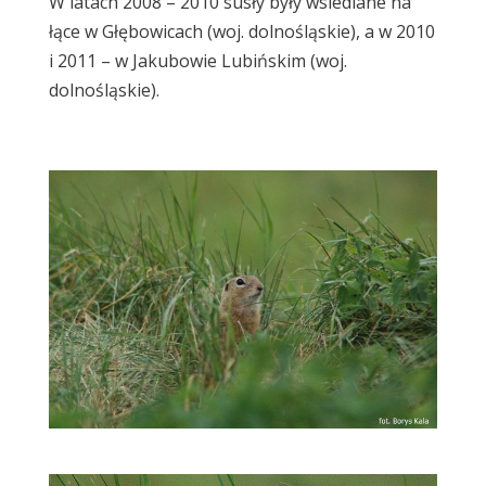
W latach 2008 – 2010 susły były wsiedlane na
łące w Głębowicach (woj. dolnośląskie), a w 2010
i 2011 – w Jakubowie Lubińskim (woj.
dolnośląskie).