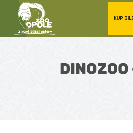
KUP BIL
DINOZOO –