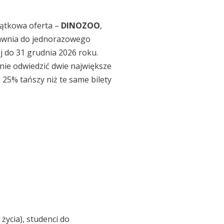
jątkowa oferta –
DINOZOO
,
prawnia do jednorazowego
j do 31 grudnia 2026 roku.
lnie odwiedzić dwie największe
o 25% tańszy niż te same bilety
ycia), studenci do