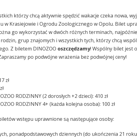
stkich którzy chcą aktywnie spędzić wakacje czeka nowa, wy
rku w Krasiejowie i Ogrodu Zoologicznego w Opolu. Bilet u
można go wykorzystać w dwóch różnych terminach, najpóźnie
rodzin, grup znajomych i wszystkich tych, którzy chcą wspó
iego. Z biletem DINOZOO
oszczędzamy
! Wspólny bilet jest 
apraszamy po podwójne wrażenia bez podwójnej ceny!
7 zł
zł
OZOO RODZINNY (2 dorosłych +2 dzieci): 410 zł
NOZOO RODZINNY 4+ (każda kolejna osoba): 100 zł
biletów wstępu uprawnione są następujące osoby:
ch, ponadpodstawowych dziennych (do ukończenia 21 roku ż